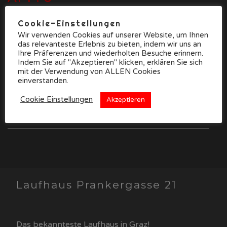
zu LG 126
Cookie-Einstellungen
SERVICE AUF ANFRAGE!
Wir verwenden Cookies auf unserer Website, um Ihnen
das relevanteste Erlebnis zu bieten, indem wir uns an
Live Cams
Ihre Präferenzen und wiederholten Besuche erinnern.
Indem Sie auf "Akzeptieren" klicken, erklären Sie sich
KONTAKT
mit der Verwendung von ALLEN Cookies
einverstanden.
Cookie Einstellungen
Akzeptieren
+43 681 816 459 37
Nachricht
Laufhaus Prankergasse 21
Das bekannteste Laufhaus in Graz!