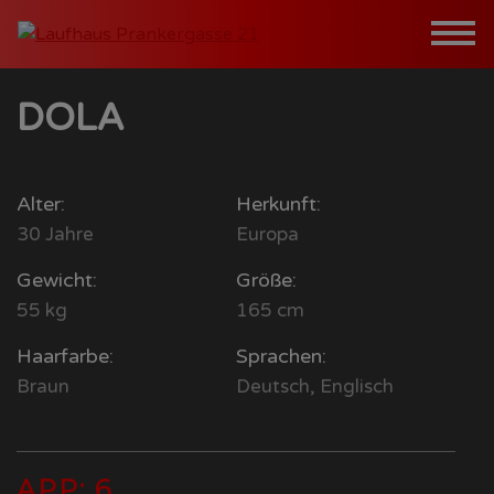
Skip
to
content
DOLA
Haus
Alter:
Herkunft:
Girls
30 Jahre
Europa
Gewicht:
Größe:
55 kg
165 cm
Kontakt
Haarfarbe:
Sprachen:
Braun
Deutsch, Englisch
zu OaseX
APP: 6