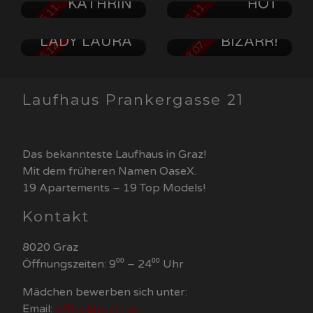
KATHRIN
HOT
AB 15.11.
AB 15.11.
A L E X
LADY LAURA
BIZARR!
AB 06.12.
AB 18.07.
Laufhaus Prankergasse 21
Das bekannteste Laufhaus in Graz!
Mit dem früheren Namen OaseX.
19 Apartements – 19 Top Models!
Kontakt
8020 Graz
Öffnungszeiten: 9⁰⁰ – 24⁰⁰ Uhr
Mädchen bewerben sich unter:
Email:
office@pg21.at