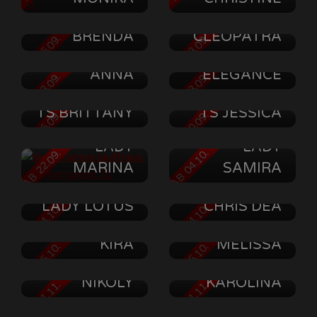
IRON QUEEN
DOMINA
BRENDA
CLEOPATRA
AB 06.09.
AB 13.09.
DIANA
ANNA
ELEGANCE
AB 13.09.
AB 13.09.
TS BRITTANY
TS JESSICA
AB 16.09.
AB 20.09.
LADY
LADY
AB 22.09.
AB 04.10.
MARINA
SAMIRA
BIZARRE-
HERRIN
LADY LOTUS
CHRIS DEA
AB 04.10.
AB 24.10.
MISTRESS
LADY
KIRA
MELISSA
AB 25.10.
AB 25.10.
TS
NIKOLY
KAROLINA
AB 01.11.
AB 01.11.
LADY
MARCELLA