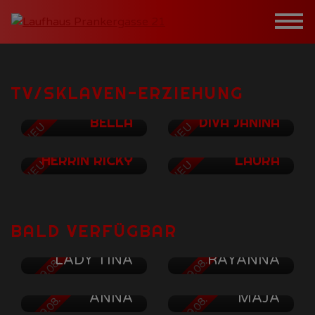
Skip
to
content
Haus
TV/SKLAVEN-ERZIEHUNG
BELLA
DIVA JANINA
NEU
NEU
Girls
HERRIN RICKY
LAURA
NEU
NEU
Kontakt
BALD VERFÜGBAR
LADY TINA
RAYANNA
AB 09.08.
AB 09.08.
zu OaseX
ANNA
MAJA