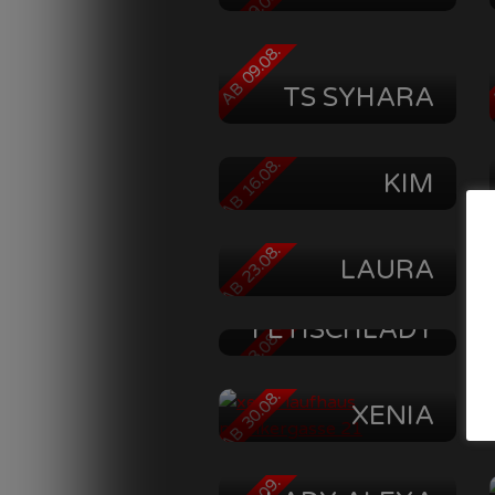
AB 09.08.
A
AB 09.08.
A
TS SYHARA
BIZARRLADY
AB 16.08.
A
KIM
AB 23.08.
A
LAURA
KLAUDIA
FETISCHLADY
AB 23.08.
A
AB 30.08.
A
XENIA