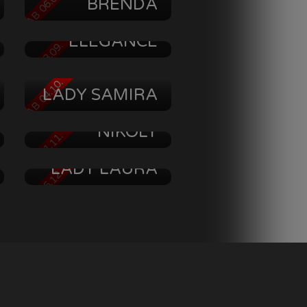
AB 06.09.
BRENDA
DIANA
ELEGANCE
AB 13.09.
AB 04.10.
LADY SAMIRA
NIKOLY
AB 01.11.
LADY LAURA
AB 06.12.