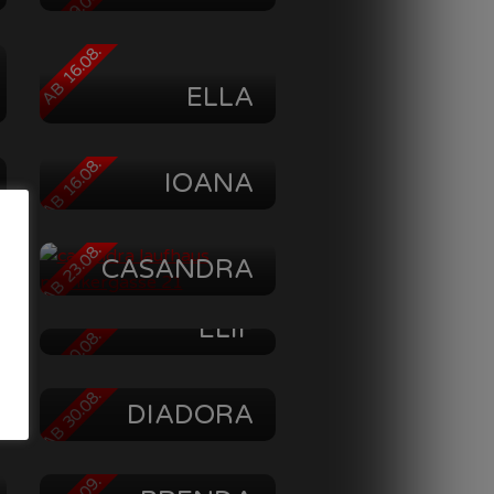
AB 09.08.
AB 16.08.
ELLA
AB 16.08.
IOANA
AB 23.08.
CASANDRA
ELIF
AB 30.08.
LADY
AB 30.08.
DIADORA
IRON QUEEN
DOMINA