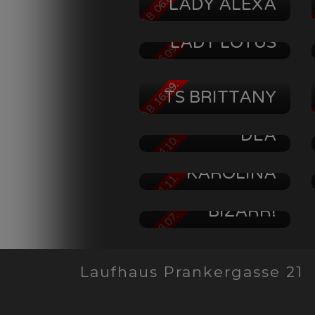
AB 06.09.
A
LADY ALEXA
BIZARRE-
LADY LOTUS
AB 06.09.
A
AB 16.09.
A
TS BRITTANY
HERRIN CHRIS
DEA
AB 24.10.
A
KAROLINA
AB 01.11.
A
A L E X
BIZARR!
AB 18.07.
Laufhaus Prankergasse 21