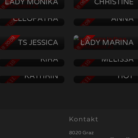
B 06.09.
AB 06.09.
LADY MONIKA
CHRISTINE
CLEOPATRA
ANNA
B 13.09.
AB 13.09.
B 20.09.
AB 22.09.
TS JESSICA
LADY MARINA
MISTRESS
LADY
KIRA
MELISSA
B 25.10.
AB 25.10.
LADY
TS MARCELLA
KATHRIN
HOT
B 15.11.
AB 15.11.
Kontakt
8020 Graz