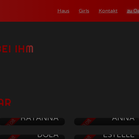
Haus
Girls
Kontakt
zu O
EI IHM
AR
RAYANNA
ANNA
B 09.08.
AB 09.08.
DOLA
ESTELLE