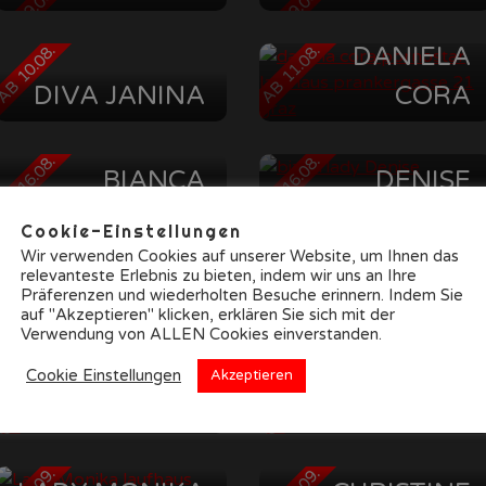
B 09.08.
AB 09.08.
B 10.08.
AB 11.08.
DANIELA
DIVA JANINA
CORA
BIZARRLADY
B 16.08.
AB 16.08.
BIANCA
DENISE
Cookie-Einstellungen
SABINE
B 23.08.
AB 23.08.
Wir verwenden Cookies auf unserer Website, um Ihnen das
TS IVANA
KAMILA
relevanteste Erlebnis zu bieten, indem wir uns an Ihre
ROUGE
Präferenzen und wiederholten Besuche erinnern. Indem Sie
auf "Akzeptieren" klicken, erklären Sie sich mit der
PORNBABE
LADY NICOLE
B 23.08.
AB 23.08.
Verwendung von ALLEN Cookies einverstanden.
LADY VENUS
Cookie Einstellungen
Akzeptieren
B 30.08.
AB 30.08.
LADY RIANA
DELUXE